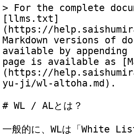
> For the complete docu
[llms.txt]
(https://help.saishumir
Markdown versions of do
available by appending 
page is available as [M
(https://help.saishumir
yu-ji/wl-altoha.md).

# WL / ALとは？

一般的に、WLは「White 