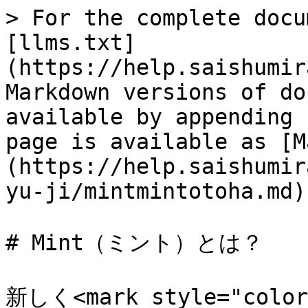
> For the complete docu
[llms.txt]
(https://help.saishumir
Markdown versions of do
available by appending 
page is available as [M
(https://help.saishumir
yu-ji/mintmintotoha.md).
# Mint（ミント）とは？

新しく<mark style="col