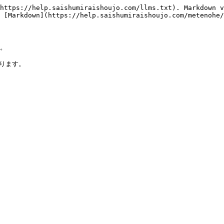
https://help.saishumiraishoujo.com/llms.txt). Markdown v
 [Markdown](https://help.saishumiraishoujo.com/metenohe/
。

ります。
