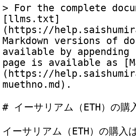
> For the complete docu
[llms.txt]
(https://help.saishumir
Markdown versions of do
available by appending 
page is available as [M
(https://help.saishumir
muethno.md).

# イーサリアム（ETH）の購入
イーサリアム（ETH）の購入