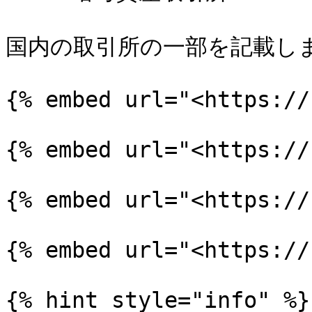
国内の取引所の一部を記載しま
{% embed url="<https://
{% embed url="<https://
{% embed url="<https://
{% embed url="<https://
{% hint style="info" %}
